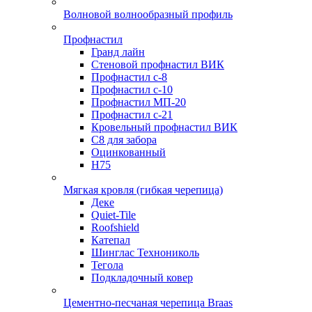
Волновой волнообразный профиль
Профнастил
Гранд лайн
Стеновой профнастил ВИК
Профнастил с-8
Профнастил с-10
Профнастил МП-20
Профнастил с-21
Кровельный профнастил ВИК
С8 для забора
Оцинкованный
Н75
Мягкая кровля (гибкая черепица)
Деке
Quiet-Tile
Roofshield
Катепал
Шинглас Технониколь
Тегола
Подкладочный ковер
Цементно-песчаная черепица Braas