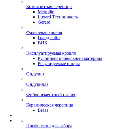
Композитная черепица
Metrotile
Luxard Технониколь
Gerard
Фальцевая кровля
Гранд лайн
ВИК
Эксплуатируемая кровля
Рулонный кровельный материал
Регулируемые опоры
Ондулин
Ондувилла
Фиброцементный сланец
Керамическая черепица
Braas
Профнастил для забора