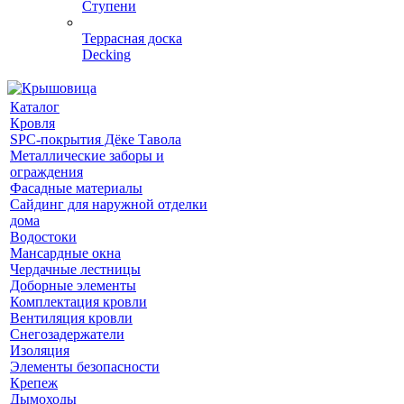
Ступени
Террасная доска
Decking
Каталог
Кровля
SPC-покрытия Дёке Тавола
Металлические заборы и
ограждения
Фасадные материалы
Сайдинг для наружной отделки
дома
Водостоки
Мансардные окна
Чердачные лестницы
Доборные элементы
Комплектация кровли
Вентиляция кровли
Снегозадержатели
Изоляция
Элементы безопасности
Крепеж
Дымоходы