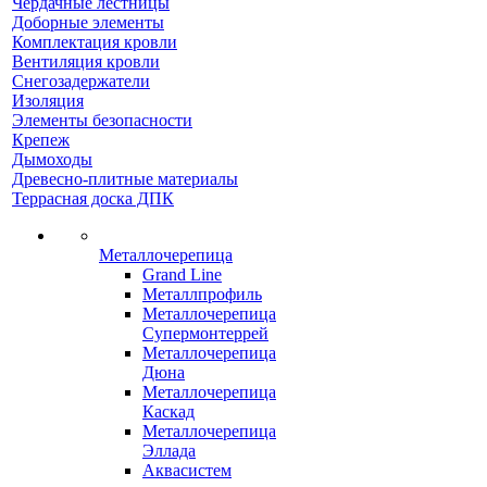
Чердачные лестницы
Доборные элементы
Комплектация кровли
Вентиляция кровли
Снегозадержатели
Изоляция
Элементы безопасности
Крепеж
Дымоходы
Древесно-плитные материалы
Террасная доска ДПК
Металлочерепица
Grand Line
Металлпрофиль
Металлочерепица
Супермонтеррей
Металлочерепица
Дюна
Металлочерепица
Каскад
Металлочерепица
Эллада
Аквасистем