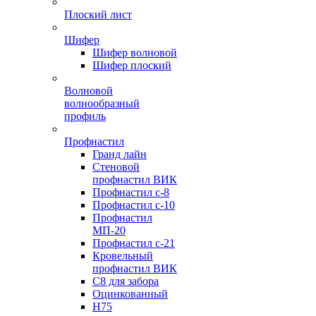
Плоский лист
Шифер
Шифер волновой
Шифер плоский
Волновой
волнообразный
профиль
Профнастил
Гранд лайн
Стеновой
профнастил ВИК
Профнастил с-8
Профнастил с-10
Профнастил
МП-20
Профнастил с-21
Кровельный
профнастил ВИК
С8 для забора
Оцинкованный
Н75