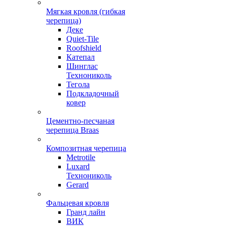
Мягкая кровля (гибкая
черепица)
Деке
Quiet-Tile
Roofshield
Катепал
Шинглас
Технониколь
Тегола
Подкладочный
ковер
Цементно-песчаная
черепица Braas
Композитная черепица
Metrotile
Luxard
Технониколь
Gerard
Фальцевая кровля
Гранд лайн
ВИК