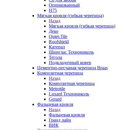
Оцинкованный
Н75
Мягкая кровля (гибкая черепица)
Назад
Мягкая кровля (гибкая черепица)
Деке
Quiet-Tile
Roofshield
Катепал
Шинглас Технониколь
Тегола
Подкладочный ковер
Цементно-песчаная черепица Braas
Композитная черепица
Назад
Композитная черепица
Metrotile
Luxard Технониколь
Gerard
Фальцевая кровля
Назад
Фальцевая кровля
Гранд лайн
ВИК