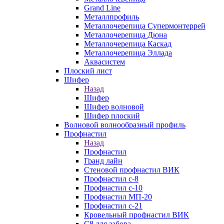
Grand Line
Металлпрофиль
Металлочерепица Супермонтеррей
Металлочерепица Дюна
Металлочерепица Каскад
Металлочерепица Эллада
Аквасистем
Плоский лист
Шифер
Назад
Шифер
Шифер волновой
Шифер плоский
Волновой волнообразный профиль
Профнастил
Назад
Профнастил
Гранд лайн
Стеновой профнастил ВИК
Профнастил с-8
Профнастил с-10
Профнастил МП-20
Профнастил с-21
Кровельный профнастил ВИК
С8 для забора