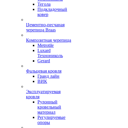
Тегола
Подкладочный
ковер
Цементно-песчаная
черепица Braas
Композитная черепица
Metrotile
Luxard
Технониколь
Gerard
Фальцевая кровля
Гранд лайн
ВИК
Эксплуатируемая
кровля
Рулонный
кровельный
материал
Регулируемые
опоры