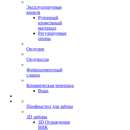
Эксплуатируемая
кровля
Рулонный
кровельный
материал
Регулируемые
опоры
Ондулин
Ондувилла
Фиброцементный
сланец
Керамическая черепица
Braas
Профнастил для забора
3D заборы
3D Ограждения
ВИК