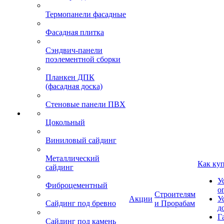
Термопанели фасадные
Фасадная плитка
Сэндвич-панели
поэлементной сборки
Планкен ДПК
(фасадная доска)
Стеновые панели ПВХ
Цокольный
Виниловый сайдинг
Металлический
Как ку
сайдинг
У
Фиброцементный
о
Строителям
Акции
У
Сайдинг под бревно
и Прорабам
д
Г
Сайдинг под камень