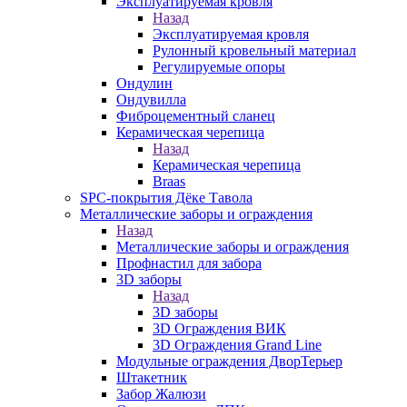
Эксплуатируемая кровля
Назад
Эксплуатируемая кровля
Рулонный кровельный материал
Регулируемые опоры
Ондулин
Ондувилла
Фиброцементный сланец
Керамическая черепица
Назад
Керамическая черепица
Braas
SPC-покрытия Дёке Тавола
Металлические заборы и ограждения
Назад
Металлические заборы и ограждения
Профнастил для забора
3D заборы
Назад
3D заборы
3D Ограждения ВИК
3D Ограждения Grand Line
Модульные ограждения ДворТерьер
Штакетник
Забор Жалюзи