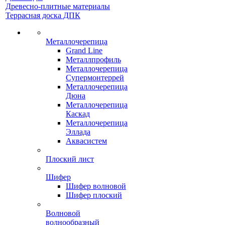
Древесно-плитные материалы
Террасная доска ДПК
Металлочерепица
Grand Line
Металлпрофиль
Металлочерепица
Супермонтеррей
Металлочерепица
Дюна
Металлочерепица
Каскад
Металлочерепица
Эллада
Аквасистем
Плоский лист
Шифер
Шифер волновой
Шифер плоский
Волновой
волнообразный