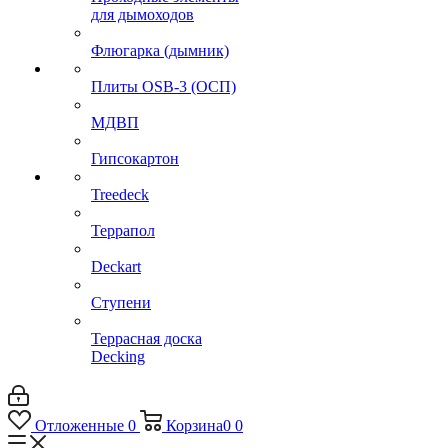
для дымоходов
Флюгарка (дымник)
Плиты OSB-3 (ОСП)
МДВП
Гипсокартон
Treedeck
Террапол
Deckart
Ступени
Террасная доска
Decking
Отложенные
0
Корзина
0
0