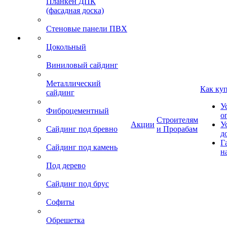
Планкен ДПК
(фасадная доска)
Стеновые панели ПВХ
Цокольный
Виниловый сайдинг
Металлический
Как ку
сайдинг
У
Фиброцементный
о
Строителям
Акции
У
Сайдинг под бревно
и Прорабам
д
Г
Сайдинг под камень
н
Под дерево
Сайдинг под брус
Софиты
Обрешетка