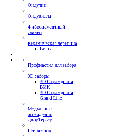
Ондулин
Ондувилла
Фиброцементный
сланец
Керамическая черепица
Braas
Профнастил для забора
3D заборы
3D Ограждения
ВИК
3D Ограждения
Grand Line
Модульные
ограждения
ДворТерьер
Штакетник