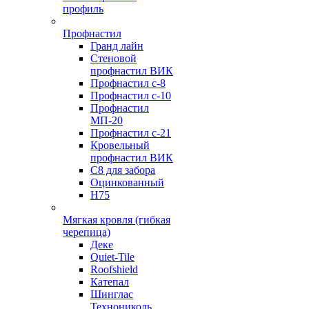
профиль
Профнастил
Гранд лайн
Стеновой
профнастил ВИК
Профнастил с-8
Профнастил с-10
Профнастил
МП-20
Профнастил с-21
Кровельный
профнастил ВИК
С8 для забора
Оцинкованный
Н75
Мягкая кровля (гибкая
черепица)
Деке
Quiet-Tile
Roofshield
Катепал
Шинглас
Технониколь